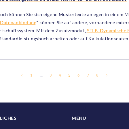
doch können Sie sich eigene Mustertexte anlegen in einem 
 Datenanbindung
“ können Sie auf andere, vorhandene extern
tschaftssystem. Mit dem Zusatzmodul „
STLB-Dynamische 
Standardleistungsbuch arbeiten oder auf Kalkulationsdaten 
1
…
3
4
5
6
7
8
LICHES
MENU