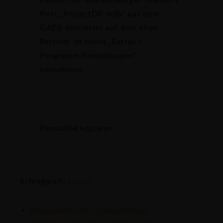
können Sie den derzeitigen Standort
Ihrer „ProjectDB.mdb“ aus dem
GAEB-Konverter auf dem alten
Rechner im Menü „Extras >
Programm-Einstellungen“
entnehmen.
Permalink kopieren
Schlagwort:
Lizenz
Installation und Programmstart