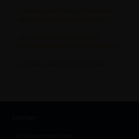
Installation, Aktivierung und Lizensierung
Bestellung, Kauf und Zahlung, Preise
Aktivierung der Lizenz / Testlizenz
Programmbedienung und Funktionsumfang
Schulung, Support, Dienstleistungen
KONTAKT
T&T Datentechnik GmbH