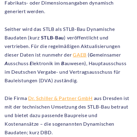
Fabrikats- oder Dimensionsangaben dynamisch
generiert werden.
Seither wird das STLB als STLB-Bau Dynamische
Baudaten (kurz
STLB-Bau
) veröffentlicht und
vertrieben. Für die regelmäßigen Aktualisierungen
dieser Daten ist nunmehr der
GAEB
(
G
emeinsamer
A
usschuss
E
lektronik im
B
auwesen), Hauptausschuss
im Deutschen Vergabe- und Vertragsausschuss für
Bauleistungen (DVA) zuständig.
Die Firma
Dr. Schiller & Partner GmbH
aus Dresden ist
mit der technischen Umsetzung des STLB-Bau betraut
und bietet dazu passende Baupreise und
Kostenansätze – die sogenannten Dynamischen
Baudaten; kurz DBD.