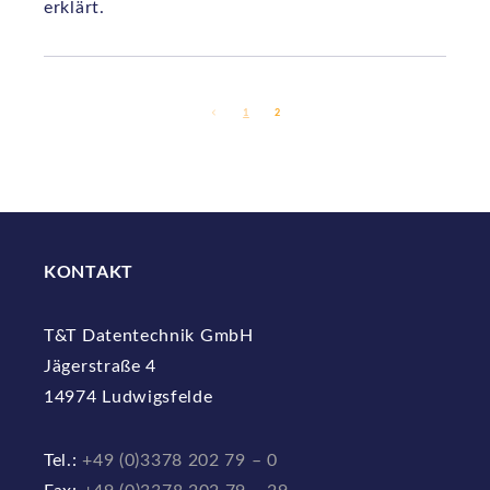
erklärt.
1
2
KONTAKT
T&T Datentechnik GmbH
Jägerstraße 4
14974 Ludwigsfelde
Tel.:
+49 (0)3378 202 79 – 0