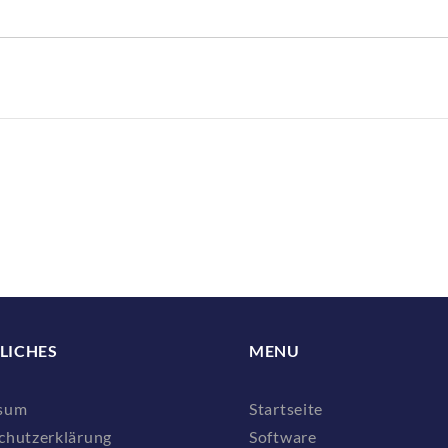
LICHES
MENU
sum
Startseite
chutzerklärung
Software