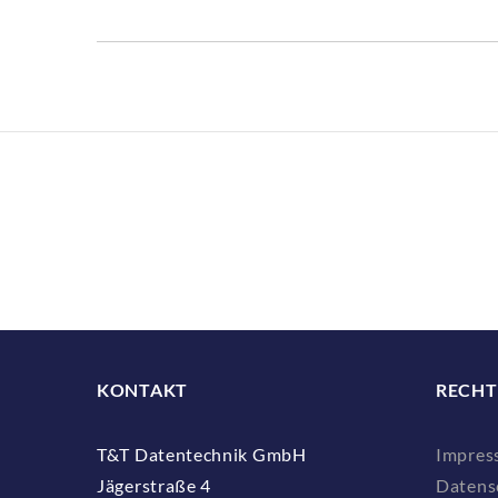
KONTAKT
RECHT
T&T Datentechnik GmbH
Impres
Jägerstraße 4
Datens