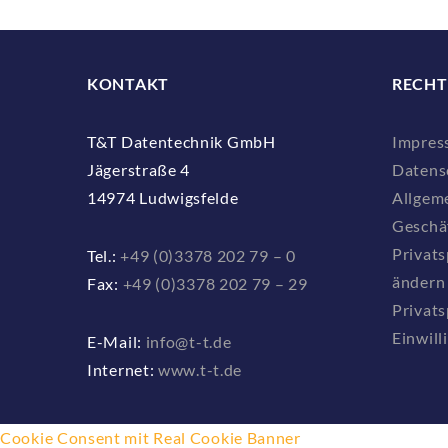
KONTAKT
RECHT
T&T Datentechnik GmbH
Impres
Jägerstraße 4
Datens
14974 Ludwigsfelde
Allgem
Geschä
Privats
Tel.:
+49 (0)3378 202 79 – 0
ändern
Fax:
+49 (0)3378 202 79 – 29
Privats
Einwill
E-Mail:
info@t-t.de
Internet:
www.t-t.de
Cookie Consent mit Real Cookie Banner