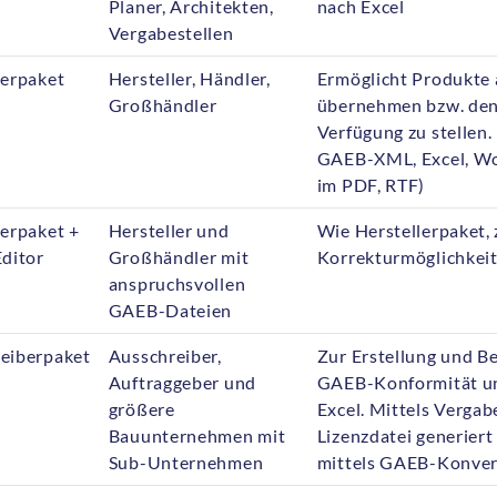
Planer, Architekten,
nach Excel
Vergabestellen
lerpaket
Hersteller, Händler,
Ermöglicht Produkte
Großhändler
übernehmen bzw. den
Verfügung zu stellen
GAEB-XML, Excel, Wor
im PDF, RTF)
lerpaket +
Hersteller und
Wie Herstellerpaket,
Editor
Großhändler mit
Korrekturmöglichkei
anspruchsvollen
GAEB-Dateien
eiberpaket
Ausschreiber,
Zur Erstellung und B
Auftraggeber und
GAEB-Konformität und
größere
Excel. Mittels Verga
Bauunternehmen mit
Lizenzdatei generiert
Sub-Unternehmen
mittels GAEB-Konvert