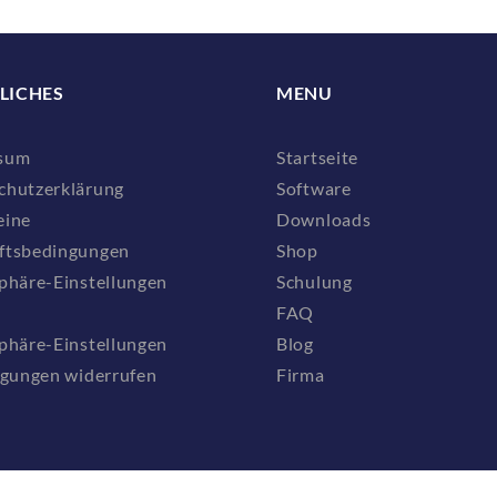
LICHES
MENU
sum
Startseite
chutzerklärung
Software
eine
Downloads
ftsbedingungen
Shop
phäre-Einstellungen
Schulung
FAQ
phäre-Einstellungen
Blog
igungen widerrufen
Firma