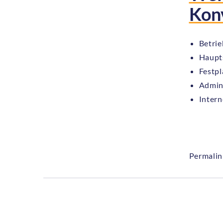
Kon
Betri
Haupt
Festp
Admini
Intern
Permalin