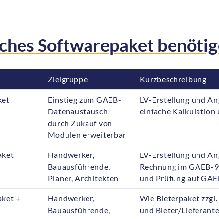
ches Softwarepaket benötig
Zielgruppe
Kurzbeschreibung
Zielgruppe
Kurzbeschreibung
ket
Einstieg zum GAEB-
LV-Erstellung und A
Datenaustausch,
einfache Kalkulation 
durch Zukauf von
Modulen erweiterbar
aket
Handwerker,
LV-Erstellung und An
Bauausführende,
Rechnung im GAEB-90
Planer, Architekten
und Prüfung auf GAE
aket +
Handwerker,
Wie Bieterpaket zzgl
Bauausführende,
und Bieter/Lieferant