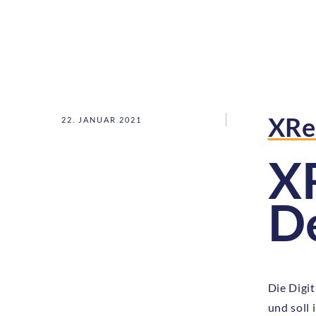
XRe
22. JANUAR 2021
X
D
Die Digi
und soll