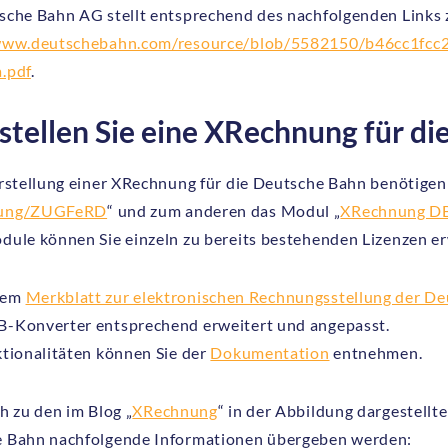
sche Bahn AG stellt entsprechend des nachfolgenden Links
/www.deutschebahn.com/resource/blob/5582150/b46cc1fc
.pdf
.
rstellen Sie eine XRechnung für d
Erstellung einer XRechnung für die Deutsche Bahn benötigen
ung/ZUGFeRD
“ und zum anderen das Modul „
XRechnung D
dule können Sie einzeln zu bereits bestehenden Lizenzen e
dem
Merkblatt zur elektronischen Rechnungsstellung der D
-Konverter entsprechend erweitert und angepasst.
ktionalitäten können Sie der
Dokumentation
entnehmen.
h zu den im Blog „
XRechnung
“ in der Abbildung dargestell
 Bahn nachfolgende Informationen übergeben werden: