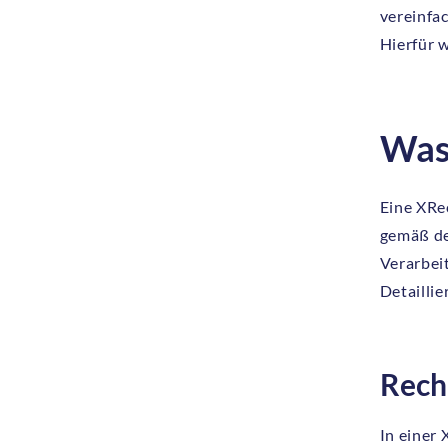
vereinfac
Hierfür 
Was
Eine XRec
gemäß de
Verarbei
Detaillie
Rech
In einer