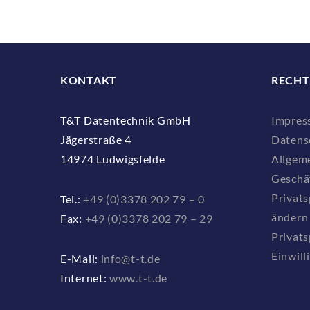
KONTAKT
RECHT
T&T Datentechnik GmbH
Impres
Jägerstraße 4
Datens
14974 Ludwigsfelde
Allgem
Geschä
Privats
Tel.:
+49 (0)3378 202 79 – 0
ändern
Fax:
+49 (0)3378 202 79 – 29
Privats
Einwill
E-Mail:
info@t-t.de
Internet:
www.t-t.de