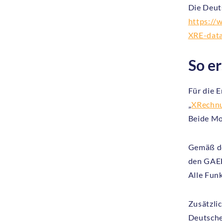
Die Deut
https:/
XRE-data
So e
Für die 
„
XRechn
Beide Mo
Gemäß 
den GAEB
Alle Fun
Zusätzlic
Deutsche