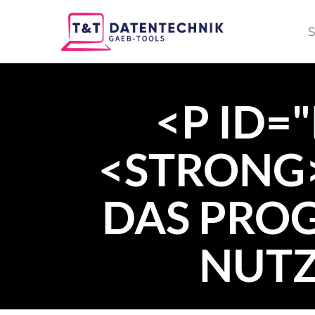
S
<P ID=
<STRONG>
DAS PRO
NUTZ