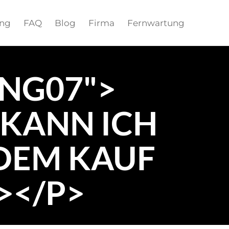
ung
FAQ
Blog
Firma
Fernwartung
UNG07">
 KANN ICH
DEM KAUF
></P>