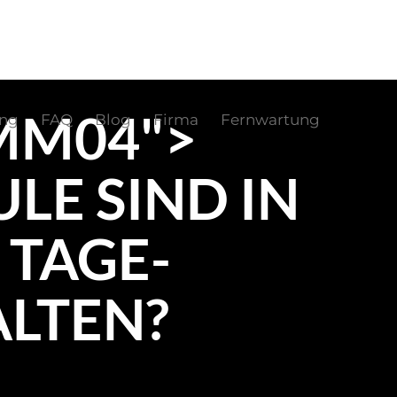
MM04">
ung
FAQ
Blog
Firma
Fernwartung
E SIND IN
 TAGE-
ALTEN?