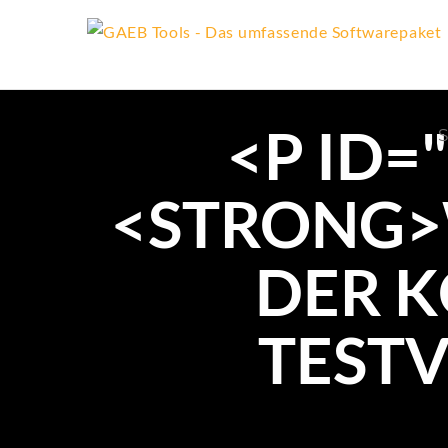
<P ID
S
<STRONG>
DER K
TESTV