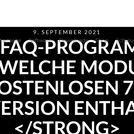
9. SEPTEMBER 2021
="FAQ-PROGRA
tartseite
Software
Downloads
Shop
Schul
WELCHE MODUL
OSTENLOSEN 7
ERSION ENTH
</STRONG>