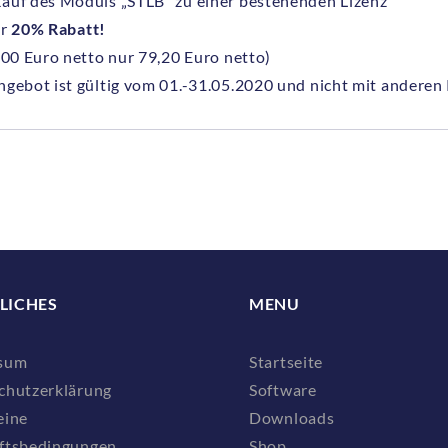
auf des Moduls „STLB“ zu einer bestehenden Lizenz
ir
20% Rabatt!
,00 Euro netto nur 79,20 Euro netto)
ngebot ist gültig vom 01.-31.05.2020 und nicht mit anderen
LICHES
MENU
sum
Startseite
chutzerklärung
Software
eine
Downloads
ftsbedingungen
Shop