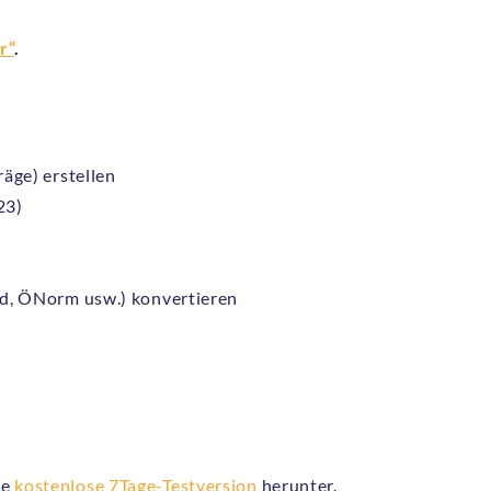
r“
.
äge) erstellen
23)
d, ÖNorm usw.) konvertieren
ie
kostenlose 7Tage-Testversion
herunter.