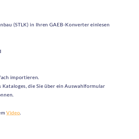
enbau (STLK) in Ihren GAEB-Konverter einlesen
d
fach importieren.
 Kataloges, die Sie über ein Auswahlformular
önnen.
rem
Video
.