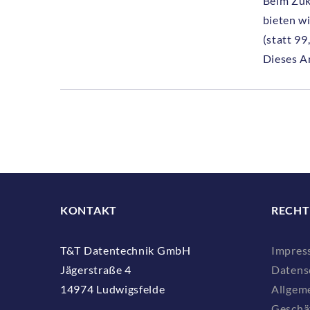
Beim Zuk
bieten w
(statt 99
Dieses A
KONTAKT
RECHT
T&T Datentechnik GmbH
Impres
Jägerstraße 4
Datens
14974 Ludwigsfelde
Allgem
Geschä