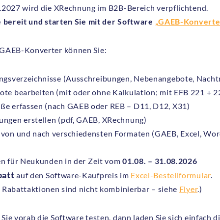
.2027 wird die XRechnung im B2B-Bereich verpflichtend.
e bereit und starten Sie mit der Software
„GAEB-Konverte
GAEB-Konverter können Sie:
ngsverzeichnisse (Ausschreibungen, Nebenangebote, Nachtr
te bearbeiten (mit oder ohne Kalkulation; mit EFB 221 + 2
ße erfassen (nach GAEB oder REB – D11, D12, X31)
ngen erstellen (pdf, GAEB, XRechnung)
 von und nach verschiedensten Formaten (GAEB, Excel, Wor
en für Neukunden in der Zeit vom
01.08. – 31.08.2026
batt
auf den Software-Kaufpreis im
Excel-Bestellformular
.
 Rabattaktionen sind nicht kombinierbar – siehe
Flyer
.)
ie vorab die Software testen, dann laden Sie sich einfach d