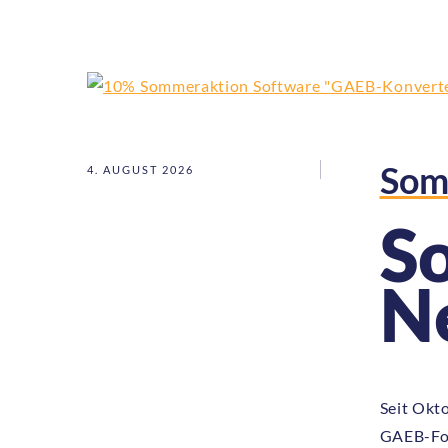
Som
4. AUGUST 2026
S
N
Seit Okt
GAEB-For