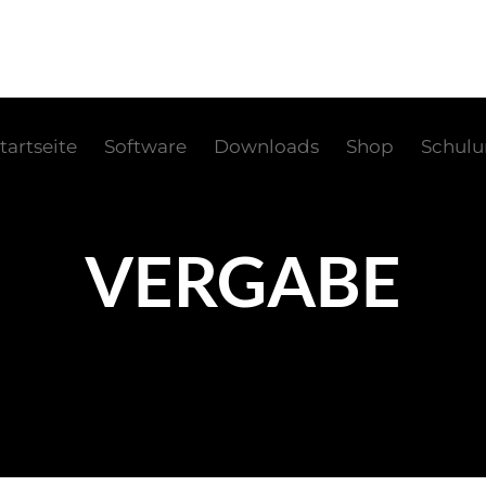
tartseite
Software
Downloads
Shop
Schul
VERGABE