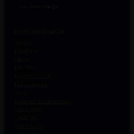
inkl. USB-Dongle
ENTHALTENDE MODULE
Access
DataNorm
dBase
DIN 276
Druck/RTF/PDF
Druckdesigner
Excel
Externe Datenanbindung
GAEB-2000
GAEB-90
GAEB-Tester