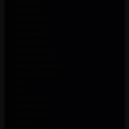
GAEB-XML
GAEB (x31)
Kalkulation-EFB
Lexware/XML
ÖNorm A2063
ÖNorm B2063
REB 23.003 (d11)
Sprache „englisch“
Sprache „französisch“
STLB/STLB(Z)/DBD
STLK
UGL
VB 23.004 (d12)
Vergabelizenz
Word unlimitiert
XML-API