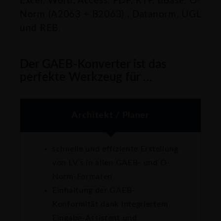
Excel, Word, Access, PDF, RTF, dBase, Ö-
Norm (A2063 + B2063) , Datanorm, UGL
und REB.
Der GAEB-Konverter ist das
perfekte Werkzeug für …
Architekt / Planer
schnelle und effiziente Erstellung
von LV’s in allen GAEB- und Ö-
Norm-Formaten
Einhaltung der GAEB-
Konformität dank integriertem
Eingabe-Assistent und